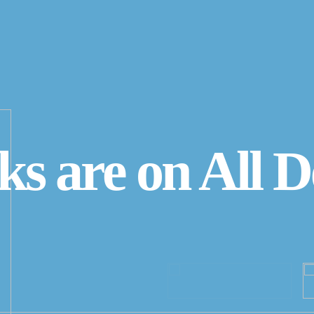
طائر العيد
من تأليف: عبدلله الظاهري